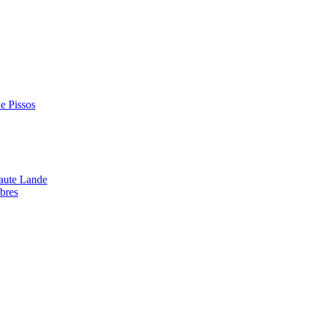
de Pissos
aute Lande
bres