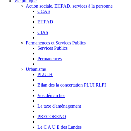
Vie pratique
Action sociale, EHPAD, services à la personne
CCAS
EHPAD
CIAS
Permanences et Services Publics
Services Publics
Permanences
Urbanisme
PLUi-H
Bilan des la concertation PLUI RLPI
Vos démarches
La taxe d'aménagement
PRECORENO
Le C A U E des Landes