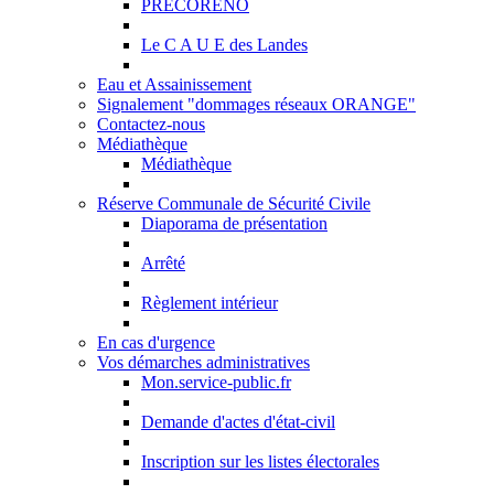
PRECORENO
Le C A U E des Landes
Eau et Assainissement
Signalement "dommages réseaux ORANGE"
Contactez-nous
Médiathèque
Médiathèque
Réserve Communale de Sécurité Civile
Diaporama de présentation
Arrêté
Règlement intérieur
En cas d'urgence
Vos démarches administratives
Mon.service-public.fr
Demande d'actes d'état-civil
Inscription sur les listes électorales