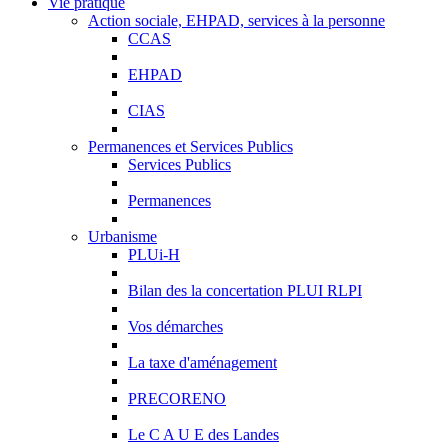
Vie pratique
Action sociale, EHPAD, services à la personne
CCAS
EHPAD
CIAS
Permanences et Services Publics
Services Publics
Permanences
Urbanisme
PLUi-H
Bilan des la concertation PLUI RLPI
Vos démarches
La taxe d'aménagement
PRECORENO
Le C A U E des Landes