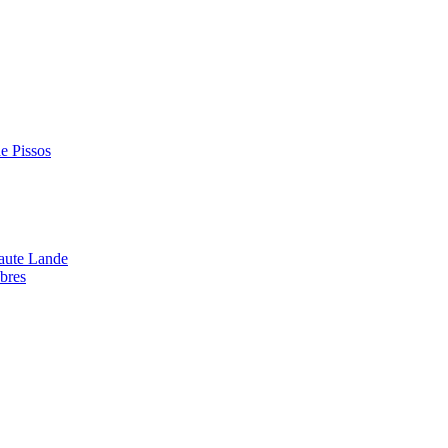
de Pissos
aute Lande
bres