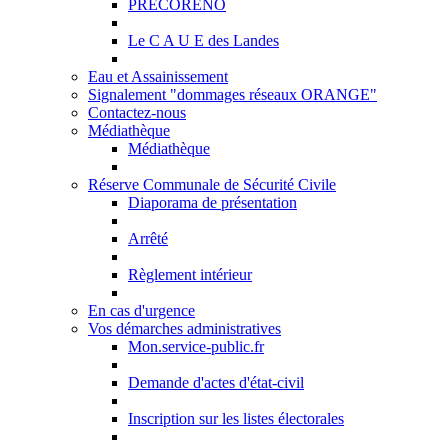
PRECORENO
Le C A U E des Landes
Eau et Assainissement
Signalement "dommages réseaux ORANGE"
Contactez-nous
Médiathèque
Médiathèque
Réserve Communale de Sécurité Civile
Diaporama de présentation
Arrêté
Règlement intérieur
En cas d'urgence
Vos démarches administratives
Mon.service-public.fr
Demande d'actes d'état-civil
Inscription sur les listes électorales